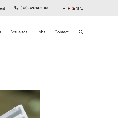
ent
FR
EN
PL
+(33) 320145903
s
Actualités
Jobs
Contact